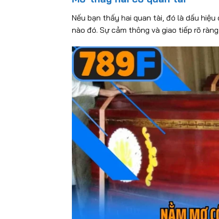
Nếu bạn thấy hai quan tài, đó là dấu hiệ
nào đó. Sự cảm thông và giao tiếp rõ ràng