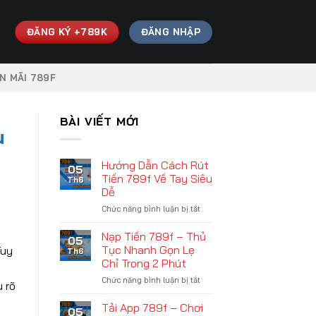
ĐĂNG KÝ +789K
ĐĂNG NHẬP
N MÃI 789F
BÀI VIẾT MỚI
u
Hướng Dẫn Cách Rút
05
Tiền 789f Về Tay Siêu
Th6
Dễ
ở
Chức năng bình luận bị tắt
Hướng
Dẫn
Nạp Tiền 789f – Thủ
05
Cách
Tục Nhanh Gọn Lẹ
Tuy
Th6
Rút
Chỉ Trong 2 Phút
Tiền
ở
Chức năng bình luận bị tắt
789f
u rõ
Nạp
Về
Tiền
Tay
Tải App 789f – Chơi
05
789f
Siêu