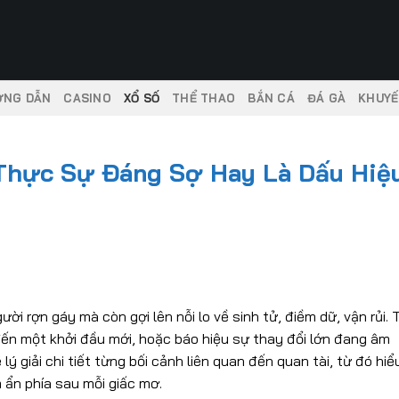
NG DẪN
CASINO
XỔ SỐ
THỂ THAO
BẮN CÁ
ĐÁ GÀ
KHUYẾ
Thực Sự Đáng Sợ Hay Là Dấu Hiệ
ời rợn gáy mà còn gợi lên nỗi lo về sinh tử, điềm dữ, vận rủi. 
 đến một khởi đầu mới, hoặc báo hiệu sự thay đổi lớn đang âm
 lý giải chi tiết từng bối cảnh liên quan đến quan tài, từ đó hiể
 ẩn phía sau mỗi giấc mơ.