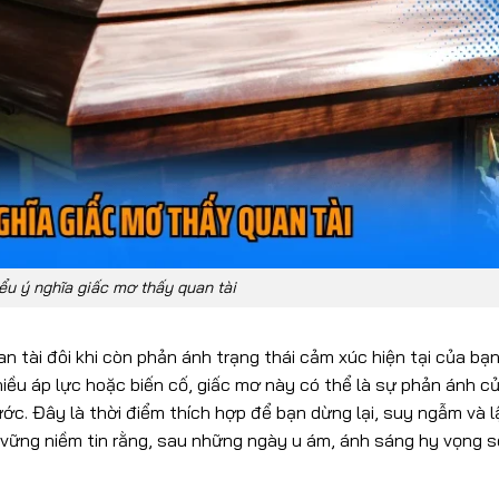
ểu ý nghĩa giấc mơ thấy quan tài
an tài đôi khi còn phản ánh trạng thái cảm xúc hiện tại của bạn
iều áp lực hoặc biến cố, giấc mơ này có thể là sự phản ánh c
ớc. Đây là thời điểm thích hợp để bạn dừng lại, suy ngẫm và l
 vững niềm tin rằng, sau những ngày u ám, ánh sáng hy vọng s