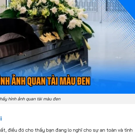
hấy hình ảnh quan tài màu đen
i
t, điều đó cho thấy bạn đang lo nghĩ cho sự an toàn và tình