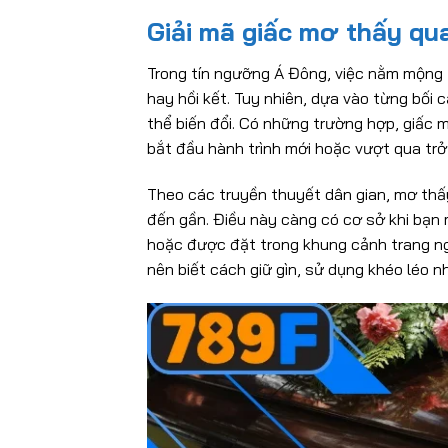
Giải mã giấc mơ thấy qua
Trong tín ngưỡng Á Đông, việc nằm mộng th
hay hồi kết. Tuy nhiên, dựa vào từng bối 
thể biến đổi. Có những trường hợp, giấc 
bắt đầu hành trình mới hoặc vượt qua trở
Theo các truyền thuyết dân gian, mơ thấy 
đến gần. Điều này càng có cơ sở khi bạn 
hoặc được đặt trong khung cảnh trang ng
nên biết cách giữ gìn, sử dụng khéo léo n