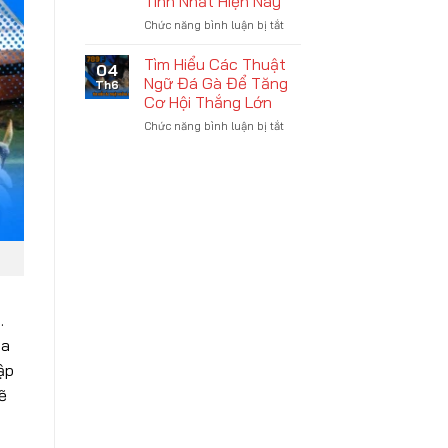
Tính Nhất Hiện Nay
Hình
Số
ở
Chức năng bình luận bị tắt
Thức
1
Đá
Giải
Châu
Gà
Trí
Á
Tìm Hiểu Các Thuật
04
Miền
Trực
Ngữ Đá Gà Để Tăng
Th6
Tây:
Tuyến
Cơ Hội Thắng Lớn
Hình
Kịch
ở
Chức năng bình luận bị tắt
Thức
Tính
Tìm
Giải
Hiểu
Trí
Các
Kịch
Thuật
Tính
Ngữ
Nhất
Đá
Hiện
Gà
Nay
Để
Tăng
Cơ
Hội
.
Thắng
ủa
Lớn
ập
ẽ