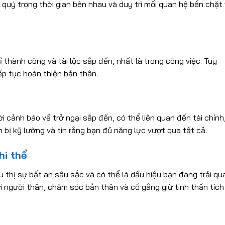
c quý trọng thời gian bên nhau và duy trì mối quan hệ bền chặt 
thành công và tài lộc sắp đến, nhất là trong công việc. Tuy
iếp tục hoàn thiện bản thân.
ời cảnh báo về trở ngại sắp đến, có thể liên quan đến tài chính
 bị kỹ lưỡng và tin rằng bạn đủ năng lực vượt qua tất cả.
hi thể
u thị sự bất an sâu sắc và có thể là dấu hiệu bạn đang trải qu
i người thân, chăm sóc bản thân và cố gắng giữ tinh thần tích