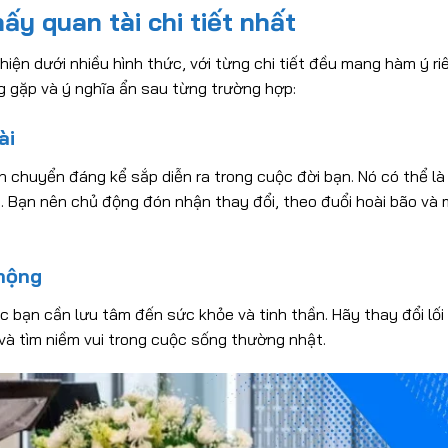
ấy quan tài chi tiết nhất
iện dưới nhiều hình thức, với từng chi tiết đều mang hàm ý ri
g gặp và ý nghĩa ẩn sau từng trường hợp:
ài
n chuyển đáng kể sắp diễn ra trong cuộc đời bạn. Nó có thể là
. Bạn nên chủ động đón nhận thay đổi, theo đuổi hoài bão và
mộng
c bạn cần lưu tâm đến sức khỏe và tinh thần. Hãy thay đổi lối
và tìm niềm vui trong cuộc sống thường nhật.