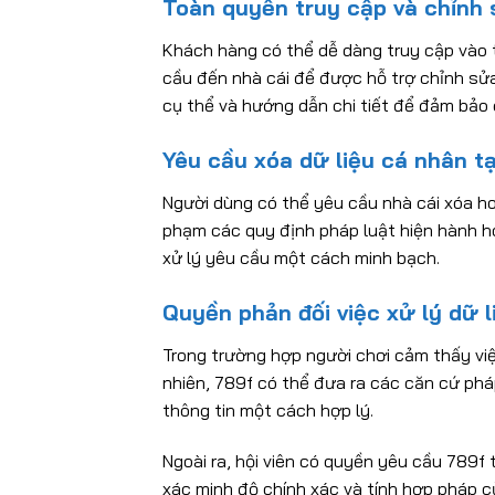
Toàn quyền truy cập và chỉnh 
Khách hàng có thể dễ dàng truy cập vào t
cầu đến nhà cái để được hỗ trợ chỉnh sửa
cụ thể và hướng dẫn chi tiết để đảm bảo 
Yêu cầu xóa dữ liệu cá nhân tạ
Người dùng có thể yêu cầu nhà cái xóa ho
phạm các quy định pháp luật hiện hành ho
xử lý yêu cầu một cách minh bạch.
Quyền phản đối việc xử lý dữ l
Trong trường hợp người chơi cảm thấy việ
nhiên, 789f có thể đưa ra các căn cứ pháp
thông tin một cách hợp lý.
Ngoài ra, hội viên có quyền yêu cầu 789f 
xác minh độ chính xác và tính hợp pháp 