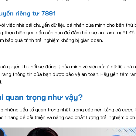
uyền riêng tư 789f
với việc nhà cái chuyển dữ liệu cá nhân của mình cho bên thứ 
g thực hiện yêu cầu của bạn để đảm bảo sự an tâm tuyệt đối. T
ảm bảo quá trình trải nghiệm không bị gián đoạn.
 có quyền thu hồi sự đồng ý của mình về việc xử lý dữ liệu cá
 rằng thông tin của bạn được bảo vệ an toàn. Hãy yên tâm rằn
.
ại quan trọng như vậy?
ng những yếu tố quan trọng nhất trong các nền tảng cá cược t
hách hàng để cải thiện và nâng cao chất lượng trải nghiệm dịch 