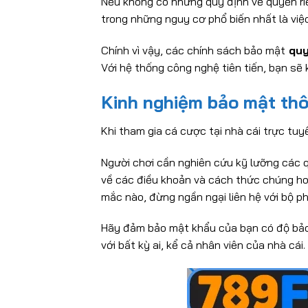
Nếu không có những quy định về quyền riê
trong những nguy cơ phổ biến nhất là việc
Chính vì vậy, các chính sách bảo mật
quy
Với hệ thống công nghệ tiên tiến, bạn sẽ
Kinh nghiệm bảo mật thôn
Khi tham gia cá cược tại nhà cái trực tuy
Người chơi cần nghiên cứu kỹ lưỡng các 
về các điều khoản và cách thức chúng hoạ
mắc nào, đừng ngần ngại liên hệ với bộ 
Hãy đảm bảo mật khẩu của bạn có độ bảo 
với bất kỳ ai, kể cả nhân viên của nhà cá