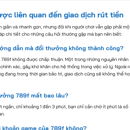
ợc liên quan đến giao dịch rút tiền
n giản và nhanh gọn, nhưng đôi khi người chơi vẫn gặp phải mộ
 đáp chi tiết cho những câu hỏi thường gặp mà bạn nên biết:
ướng dẫn mà đổi thưởng không thành công?
i 789f không được chấp thuận. Một trong những nguyên nhân
chính xác, gây khó khăn cho hệ thống trong việc xử lý. Ngoài r
 đang trong thời gian bảo trì, giao dịch cũng sẽ không thể h
hưởng 789f mất bao lâu?
 ngắn, chỉ khoảng 1 đến 3 phút, bạn chỉ cần chờ ít phút là số
ạn.
tài khoản game của 789f không?