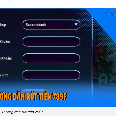
Hướng dẫn rút tiền 789f