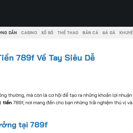
NG DẪN
CASINO
XỔ SỐ
THỂ THAO
BẮN CÁ
ĐÁ GÀ
KHUYẾ
ền 789f Về Tay Siêu Dễ
thông thường, mà còn là cơ hội để tạo ra những khoản lợi nhuận
 tiền
789f, nơi mang đến cho bạn những trải nghiệm thú vị và
hưởng tại 789f