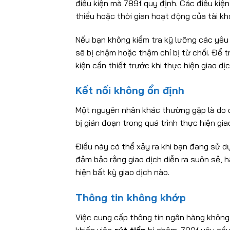
điều kiện mà 789f quy định. Các điều kiệ
thiểu hoặc thời gian hoạt động của tài k
Nếu bạn không kiểm tra kỹ lưỡng các yêu 
sẽ bị chậm hoặc thậm chí bị từ chối. Để 
kiện cần thiết trước khi thực hiện giao dịc
Kết nối không ổn định
Một nguyên nhân khác thường gặp là do đ
bị gián đoạn trong quá trình thực hiện gi
Điều này có thể xảy ra khi bạn đang sử dụ
đảm bảo rằng giao dịch diễn ra suôn sẻ, h
hiện bất kỳ giao dịch nào.
Thông tin không khớp
Việc cung cấp thông tin ngân hàng không 