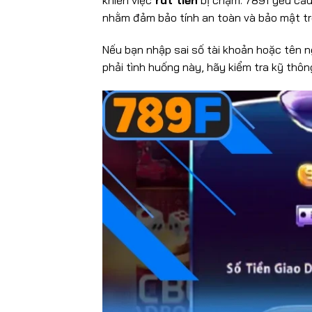
khiến việc
rút tiền
bị chậm. 789f yêu cầu
nhằm đảm bảo tính an toàn và bảo mật tr
Nếu bạn nhập sai số tài khoản hoặc tên n
phải tình huống này, hãy kiểm tra kỹ thôn