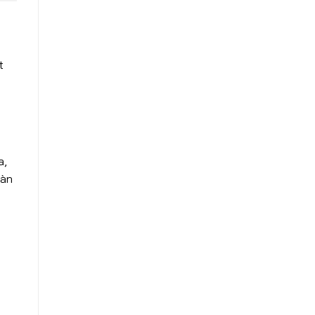
t
a,
oàn