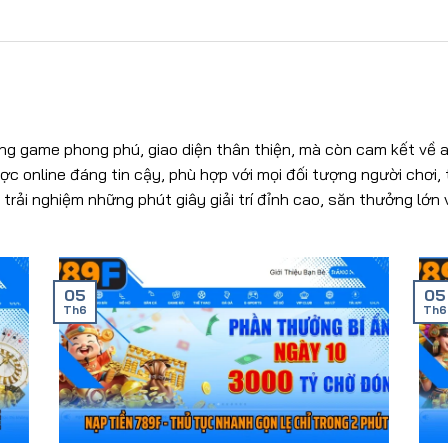
ống game phong phú, giao diện thân thiện, mà còn cam kết về 
ược online đáng tin cậy, phù hợp với mọi đối tượng người chơi
trải nghiệm những phút giây giải trí đỉnh cao, săn thưởng lớn
05
05
Th6
Th6