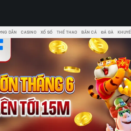
NG DẪN
CASINO
XỔ SỐ
THỂ THAO
BẮN CÁ
ĐÁ GÀ
KHUYẾ