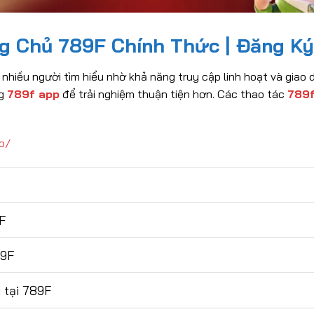
g Chủ 789F Chính Thức | Đăng K
c nhiều người tìm hiểu nhờ khả năng truy cập linh hoạt và giao
ng
789f app
để trải nghiệm thuận tiện hơn. Các thao tác
789f
o/
9F
89F
 tại 789F